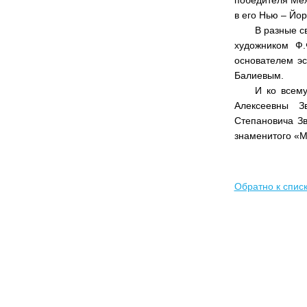
победителя Меж
в его Нью – Йор
В разные с
художником Ф.
основателем э
Балиевым.
И ко всем
Алексеевны З
Степановича Зв
знаменитого «
Обратно к спис