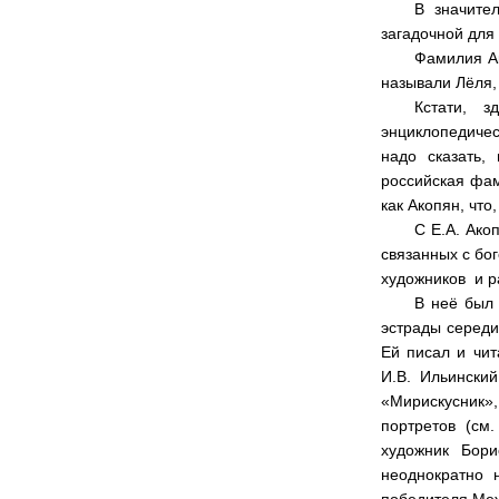
В значите
загадочной для
Фамилия Ак
называли Лёля,
Кстати, 
энциклопедичес
надо сказать,
российская фа
как Акопян, что
С Е.А. Ако
связанных с бо
художников и р
В неё был 
эстрады середи
Ей писал и чит
И.В. Ильински
«Мирискусник»,
портретов (см
художник Бор
неоднократно 