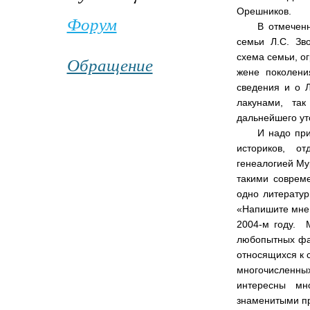
Орешников.
Форум
В отмечен
семьи Л.С. Зв
схема семьи, о
Обращение
жене поколени
сведения и о Л
лакунами, та
дальнейшего ут
И надо при
историков, от
генеалогией Му
такими соврем
одно литератур
«Напишите мне 
2004-м году. 
любопытных фак
относящихся к 
многочисленны
интересны мн
знаменитыми п