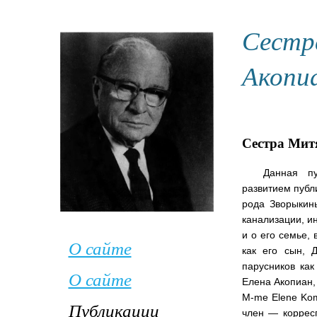
Сестр
Акопи
Сестра Мит
Данная пу
развитием публ
рода Зворыкин
канализации, и
и о его семье,
О сайте
как его сын, 
парусников ка
О сайте
Елена Акопиан,
M-me Elene Komi
Публикации
член — коррес