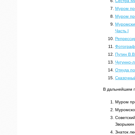
Сестра М
Муром про
Муром про
Муромски
Часть I
Репресси
Фотограф
Путин В.В.
Чугунно-
Откуда п
Сказочны
В дальнейшем п
Муром про
Муромское
Советский
Зворыкин
Знаток ле