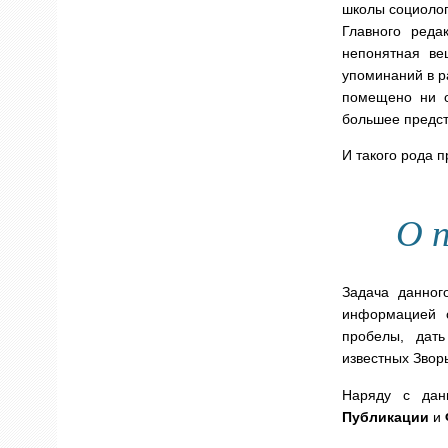
школы социолог
Главного реда
непонятная ве
упоминаний в ра
помещено ни о
большее предста
И такого рода 
О 
Задача данног
информацией 
пробелы, дат
известных Звор
Наряду с дан
Публикации
и