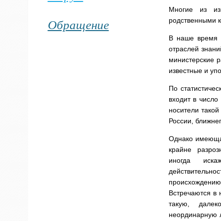
Многие из из
Обращение
родственными к
В наше время 
отраслей знани
министерские р
известные и уп
По статистичес
входит в число
носители такой
России, ближнег
Однако имеюща
крайне разроз
иногда иска
действительно
происхожден
Встречаются в 
такую, дале
неординарную л