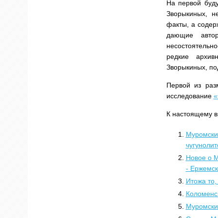
На первой буду
Зворыкиных, н
факты, а содер
дающие автор
несостоятельно
редкие архив
Зворыкиных, по
Первой из раз
исследование
«
К настоящему в
Муромские
чугуноли
Новое о М
- Ержемск
Итожа то,
Коломенс
Муромски