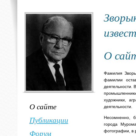
Зворы
извес
О сай
Фамилия Зворы
фамилии оста
деятельности. 
промышленники
художники, аг
О сайте
деятельности.
Публикации
Несомненно, б
города Мурома
Форум
фотографии, в р